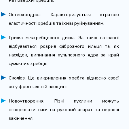
на поверхні хребців.
Остеохондроз. Характеризується втратою
еластичності хребців та їхнім руйнуванням.
Грижа міжхребцевого диска. За такої патології
відбувається розрив фіброзного кільця та, як
наслідок, випинання пульпозного ядра за край
суміжних хребців.
Сколіоз. Це викривлення хребта відносно своєї
осі у фронтальній площині.
Новоутворення. Різні пухлини можуть
створювати тиск на руховий апарат та нервові
закінчення.