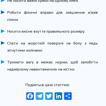
Не носити важкі сумки на одному плечі.
Робити фізичні вправи для зміцнення м’язів
спини.
Носити якісне взуття правильного розміру.
Спати на жорсткій поверхні на боку з ледь
зігнутими колінами.
Тримати вагу в межах норми, щоб запобігти
надмірному навантаженню на кістки.
Поділіться цією статтею:
Facebook
Telegram
Twitter
LinkedIn
Share