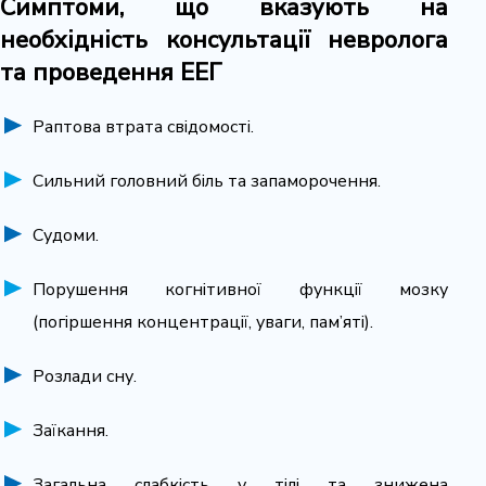
Симптоми,
що вказують
на
необхідність
консультаці
ї
невролога
та проведення ЕЕГ
Раптова втрата свідомості.
Сильний головний біль та запаморочення.
Судоми.
Порушення когнітивної функції мозку
(погіршення концентрації, уваги, пам’яті).
Розлади сну.
Заїкання.
Загальна слабкість у тілі та знижена