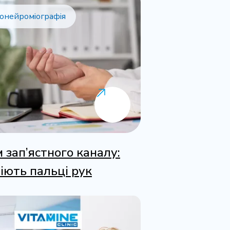
онейроміографія
 зап’ястного каналу:
іють пальці рук