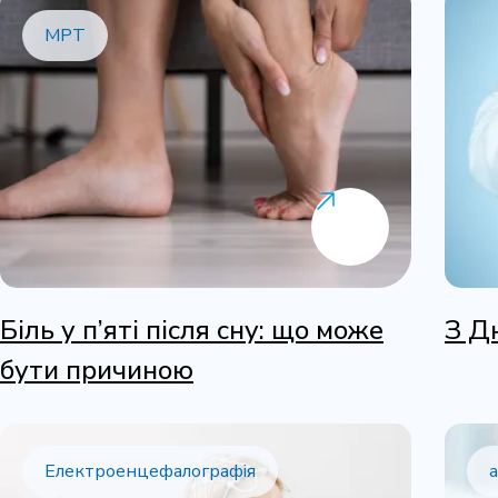
МРТ
Біль у п’яті після сну: що може
З Д
бути причиною
Електроенцефалографія
а