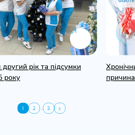
Фізіоте
 другий рік та підсумки
Хронічни
5 року
причина
…
1
2
5
»