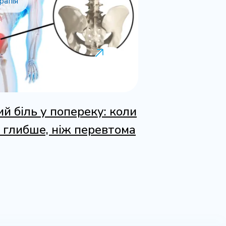
рапія
й біль у попереку: коли
 глибше, ніж перевтома