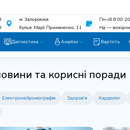
9
м. Запоріжжя
Пн-cб 8:00-20
9
бульв. Марії Примаченко, 11
Нд — вихідн
Діагностика
Аналізи
Вартість
новини та корисні поради
Електронейроміографія
Здоров'я
Кардіолог