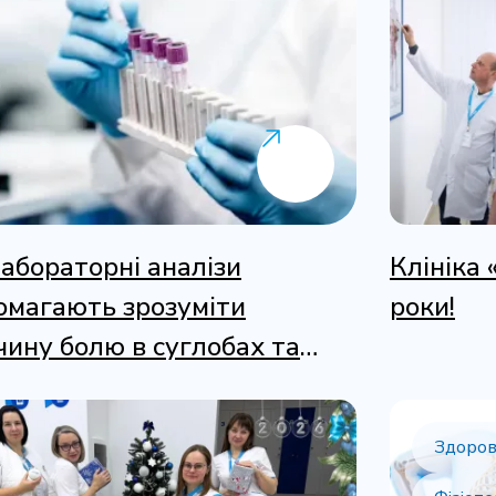
лабораторні аналізи
Клініка 
омагають зрозуміти
роки!
чину болю в суглобах та
ах?
Здоров