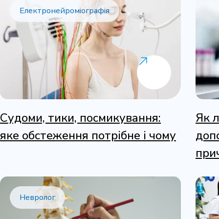
Електронейроміографія
Судоми, тики, посмикування:
Як 
яке обстеження потрібне і чому
доп
при
м’яз
Невролог