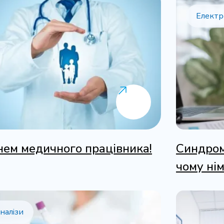
Електр
нем медичного працівника!
Синдром
чому нім
налізи