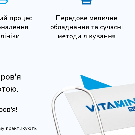
ий процес
Передове медичне
оналення
обладнання та сучасні
клініки
методи лікування
оров'я
отою.
ов'я!
ому практикують