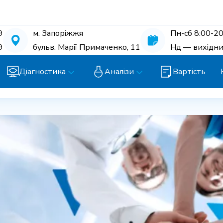
9
м. Запоріжжя
Пн-cб 8:00-20
9
бульв. Марії Примаченко, 11
Нд — вихідн
Діагностика
Аналізи
Вартість