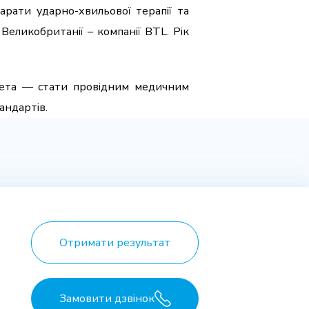
арати ударно-хвильової терапії та
Великобританії – компанії BTL. Рік
 мета — стати провідним медичним
андартів.
Отримати результат
Замовити дзвінок