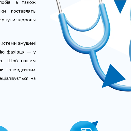
лобів, а також
ки поставлять
ернути здоров’я
 системи змушені
цію фахівця — у
есь. Щоб нашим
нік та медичних
ціалізується на