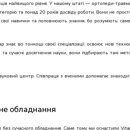
івців найвищого рівня. У нашому штаті — ортопеди-травма
атегорію та понад 20 років досвіду роботи. Вони не прос
вої навички та поповнюють знання, бо розуміють: саме
р знає всі тонкощі своєї спеціалізації, освоює нові техно
 та сучасні досягнення науки, вони підбирають такі мет
науковий центр. Співпраця з вченими допомагає знаходи
сне обладнання
 без сучасного обладнання. Саме тому ми оснастили Vita