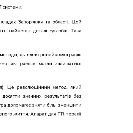
ї системи.
кладах Запоріжжя та області. Цей
ть найменші деталі суглобів. Така
і методи, як електронейроміографія
ня, які раніше могли залишатися
мія). Це революційний метод, який
 досягти значних результатів без
ура допомагає зняти біль, зменшити
вного життя. Апарат для TR-терапії