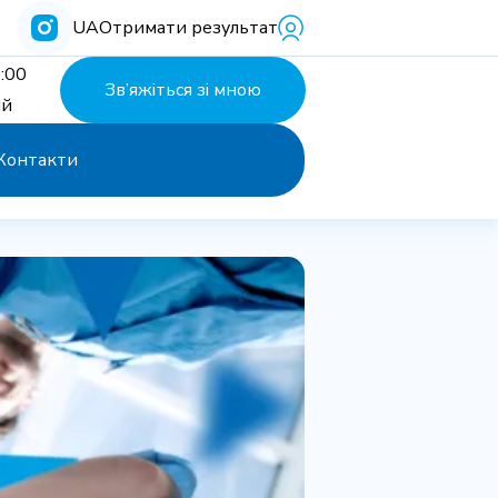
UA
Отримати результат
:00
Зв’яжіться зі мною
ий
Контакти