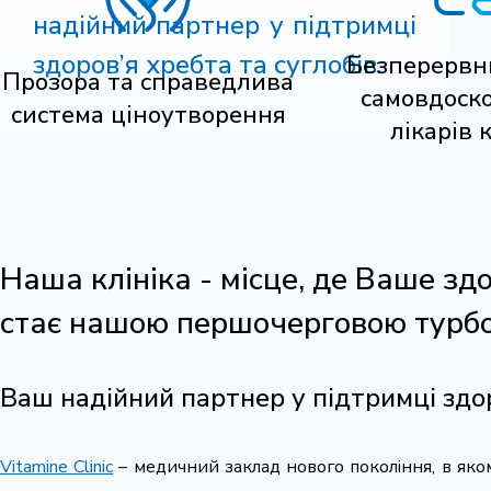
надійний партнер у підтримці
здоров’я хребта та суглобів.
Безперервн
Прозора та справедлива
самовдоск
система ціноутворення
лікарів 
Наша клініка - місце, де Ваше зд
стає нашою першочерговою турб
Ваш надійний партнер у підтримці здор
Vitamine Clinic
– медичний заклад нового покоління, в як