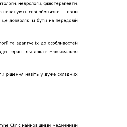
тологи, неврологи, фізіотерапевти,
то виконують свої обов’язки — вони
 це дозволяє їм бути на передовій
логії та адаптує їх до особливостей
оди терапії, які дають максимально
ти рішення навіть у дуже складних
mine Clinic найновішими медичними