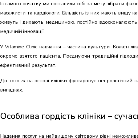
Із самого початку ми поставили собі за мету зібрати фах
масажисти та кардіологи. Більшість із них мають вищу к
живуть і дихають медициною, постійно вдосконалюють с
медичній інновації.
У Vitamine Clinic навчання – частина культури. Кожен ліка
окремо взятого пацієнта. Поєднуючи традиційні підходи
ефективний результат.
До того ж на основі клініки функціонує неврологічний 
випадках.
Особлива гордість клініки – суча
Надання послуг на найвищому світовому рівні неможливе