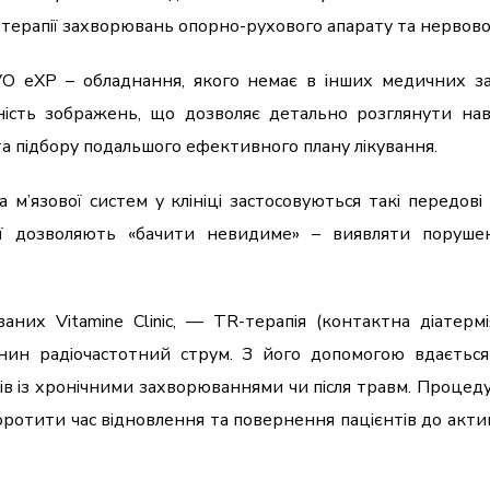
 терапії захворювань опорно-рухового апарату та нервово
VO eXP – обладнання, якого немає в інших медичних за
ність зображень, що дозволяє детально розглянути наві
та підбору подальшого ефективного плану лікування.
 м’язової систем у клініці застосовуються такі передов
ії дозволяють «бачити невидиме» – виявляти порушен
ваних Vitamine Clinic, — TR-терапія (контактна діатер
анин радіочастотний струм. З його допомогою вдається
тів із хронічними захворюваннями чи після травм. Процед
оротити час відновлення та повернення пацієнтів до акти