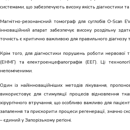
системами, що забезпечують високу якість діагностики та
Магнітно-резонансний томограф для суглобів O-Scan E
інноваційний апарат забезпечує високу роздільну здат
точність є критично важливою для правильного діагнозу 
Крім того, для діагностики порушень роботи нервової та
(ЕНМГ) та електроенцефалографія (ЕЕГ). Ці технолог
непоміченими.
Один із найінноваційніших методів лікування, пропоно
використовує для стимуляції процесів відновлення тк
хірургічного втручання, що особливо важливо для пацієн
запалення та прискорити процеси регенерації, значно ск
– єдиний у Запорізькому регіоні.