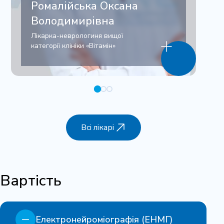
Ромалійська Оксана
Володимирівна
Лікарка-неврологиня вищої
категорії клініки «Вітамін»
Всі лікарі
Вартість
Електронейроміографія (ЕНМГ)