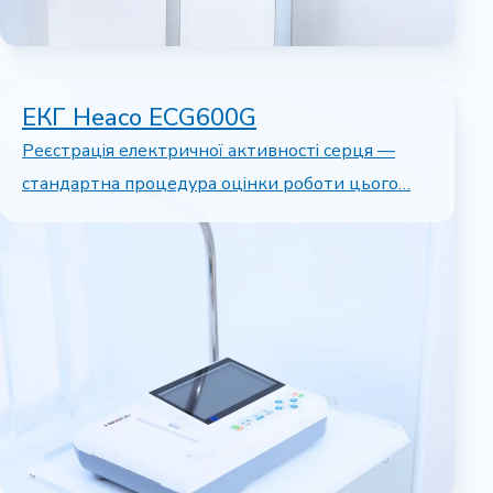
ЕКГ Heaco ECG600G
Реєстрація електричної активності серця —
стандартна процедура оцінки роботи цього…