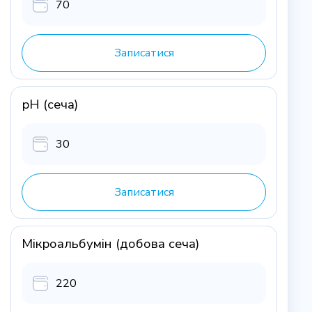
70
Записатися
рН (сеча)
30
Записатися
Мікроальбумін (добова сеча)
220