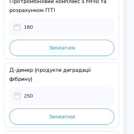
Протромбіновий комплекс з МНВ та
розрахунком ПТІ
180
Записатися
Д-димер (продукти деградації
фібрину)
250
Записатися