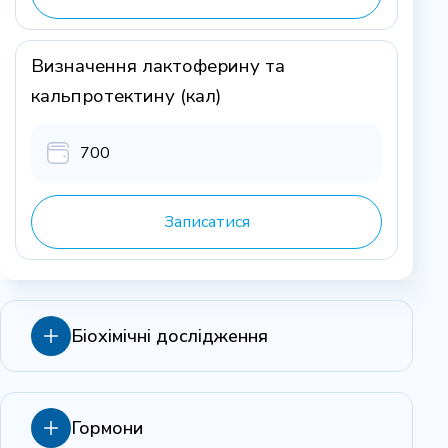
Визначення лактоферину та
кальпротектину (кал)
700
Записатися
Біохімічні дослідження
Холестерин загальний
Гормони