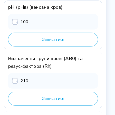
рН (рHв) (венозна кров)
100
Записатися
Визначення групи крові (AB0) та
резус-фактора (Rh)
210
Записатися