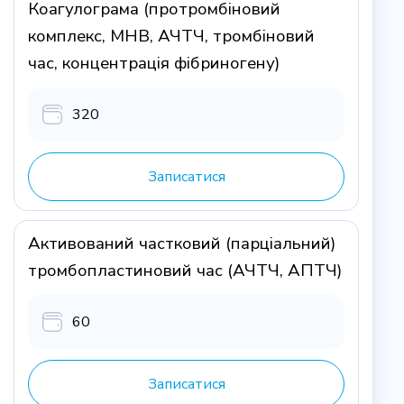
Коагулограма (протромбіновий
комплекс, МНВ, АЧТЧ, тромбіновий
час, концентрація фібриногену)
320
Записатися
Активований частковий (парціальний)
тромбопластиновий час (АЧТЧ, АПТЧ)
60
Записатися