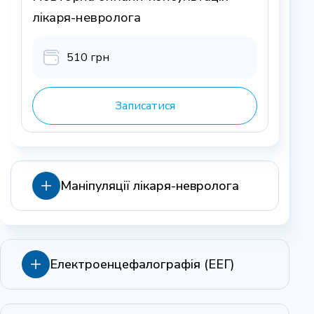
лікаря-невролога
510 грн
Записатися
Маніпуляції лікаря-невролога
Паравертебральна блокада №1
Електроенцефалографія (ЕЕГ)
520 грн