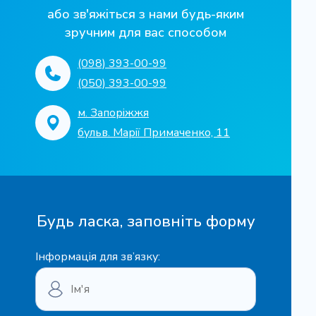
Треморографія двох та більше зон
або зв'яжіться з нами будь-яким
Плазмотерапія (PRP терапія)
1680 грн
зручним для вас способом
Електроенцефалографія (ЕЕГ)
Записатися
750 грн
1710 грн
(098) 393-00-99
розширена з картуванням
Записатися
(050) 393-00-99
УХТ великого суглоба (плечовий,
Записатися
830 грн
Записатися
м. Запоріжжя
кульшовий, колінний)
Електронейроміографія стимуляційна
бульв. Марії Примаченко, 11
обличчя
Записатися
750 грн
850 грн
Відеофіксація проведення ЕЕГ та ЕЕГ з
Записатися
Будь ласка, заповніть форму
картуванням
Записатися
Інформація для зв’язку:
УХТ малого суглоба
240 грн
(гомілковостопного, стопи, ліктьового,
Електронейроміографія голчата
променезап'ястного, кисті, скронево-