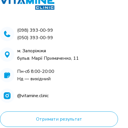
кінцівок
580 грн
3250 грн
(098) 393-00-99
Записатися
(050) 393-00-99
Записатися
м. Запоріжжя
УХТ уповільненої консолідації
бульв. Марії Примаченко, 11
Викликані потенціали різних
переломів
модальностей
Пн-cб 8:00-20:00
Нд — вихідний
690 грн
590 грн
@vitamine.clinic
Записатися
Записатися
Отримати результат
Дослідження надійності нервово-