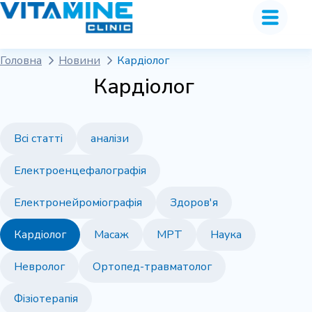
Головна
Новини
Кардіолог
Кардіолог
Всі статті
аналізи
Електроенцефалографія
Електронейроміографія
Здоров'я
Кардіолог
Масаж
МРТ
Наука
Невролог
Ортопед-травматолог
Фізіотерапія