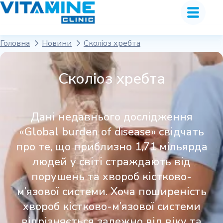
Головна
Новини
Сколіоз хребта
Сколіоз хребта
Дані недавнього дослідження
«Global burden of disease» свідчать
про те, що приблизно 1,71 мільярда
людей у ​​світі страждають від
порушень та хвороб кістково-
м’язової системи. Хоча поширеність
хвороб кістково-м’язової системи
відрізняється залежно від віку та