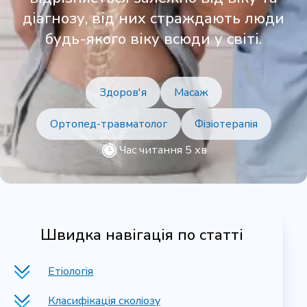
діагнозу, від них страждають люди
будь-якого віку всюди у світі.
Здоров'я
Масаж
Ортопед-травматолог
Фізіотерапія
Час читання 5 хв
Швидка навігація по статті
Етіологія
Класифікація сколіозу