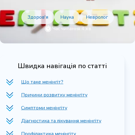
Здоров'я
Наука
Невролог
Час читання 4 хв
Швидка навігація по статті
Що таке менінгіт?
Причини розвитку менінгіту
Симптоми менінгіту
Діагностика та лікування менінгіту
Профілактика менінгіту