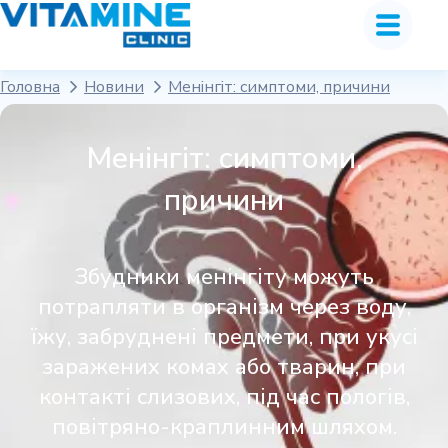
Головна
Новини
Менінгіт: симптоми, причини
Менінгіт: симптоми,
причини
Збудники менінгіту можуть
потрапляти в організм через воду,
їжу, забруднені предмети, при укусі
заражених комах або тварин, при
контакті слизових, під час пологів,
повітряно-краплинним шляхом.