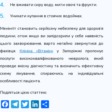
Не вживати сиру воду, мити овочі та фрукти.
Уникати купання в стоячих водоймах.
Менінгіт становить серйозну небезпеку для здоров’я
людини, отож якщо ви запідозрили у себе наявність
цього захворювання, варто негайно звернутися до
фахівця.
Клініка «Вітамін»
у Запоріжжі пропонує
послуги висококваліфікованого невролога, який
проведе якісну діагностику та визначить ефективну
схему лікування, спираючись на індивідуальні
особливості пацієнта.
Поділіться цією статтею:
Facebook
Telegram
Twitter
LinkedIn
Share