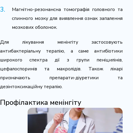
Магнітно-резонансна томографія головного та
спинного мозку для виявлення ознак запалення
мозкових оболонок.
Для лікування менінгіту застосовують
антибактеріальну терапію, а саме антибіотики
широкого спектра дії з групи пеніцилінів,
цефалоспоринів та макролідів. Також лікарі
призначають препарати-діуретики та
дезінтоксикаційну терапію.
Профілактика менінгіту