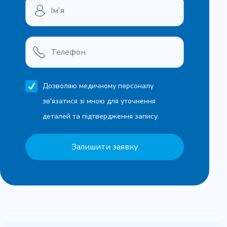
Плазмотерапія (PRP терапія)
1710 грн
Дозволяю медичному персоналу
Записатися
зв'язатися зі мною для уточнення
деталей та підтвердження запису.
Блокада внутрішньосуглобова
Залишити заявку
810 грн
Записатися