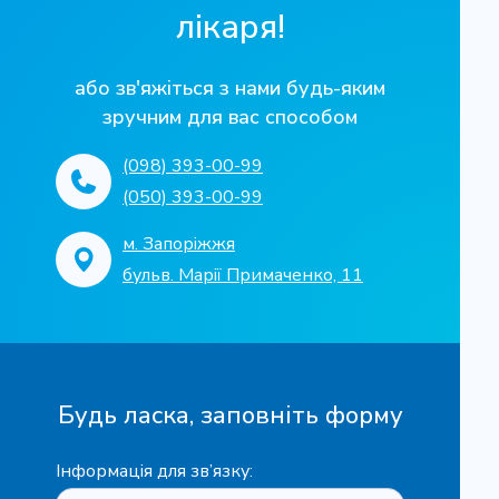
лікаря!
Параартикулярні ін'єкції (без
або зв'яжіться з нами будь-яким
медикаментів)
зручним для вас способом
290 грн
(098) 393-00-99
(050) 393-00-99
Записатися
м. Запоріжжя
бульв. Марії Примаченко, 11
Внутрішньосуглобові ін'єкції (без
медикаментів)
Будь ласка, заповніть форму
350 грн
Інформація для зв’язку:
Записатися