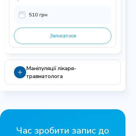
510 грн
Записатися
Маніпуляції лікаря-
травматолога
Пункція суглоба
290 грн
Час зробити запис до
Записатися