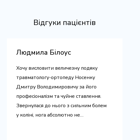
Відгуки пацієнтів
Людмила Білоус
Хочу висловити величезну подяку
травматологу-ортопеду Носенку
Дмитру Володимировичу за його
професіоналізм та чуйне ставлення.
Звернулася до нього з сильним болем
у коліні, нога абсолютно не
розгиналася, і мені доводилося
пересуватися на милицях. Було дуже