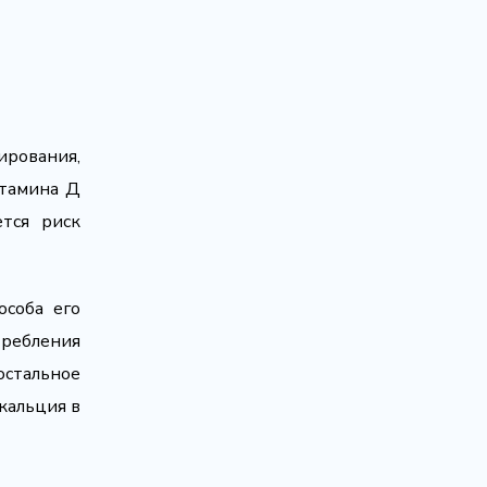
ирования,
итамина Д
ется риск
особа его
требления
остальное
 кальция в