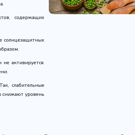
а.
ктов, содержащих
ие солнцезащитных
образом.
н не активируется.
ени.
ак, слабительные
ы снижают уровень