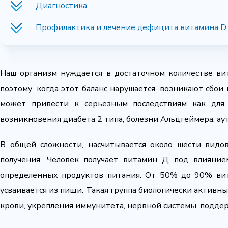
Диагностика
Профилактика и лечение дефицита витамина D
Наш организм нуждается в достаточном количестве в
поэтому, когда этот баланс нарушается, возникают сбои
может привести к серьезным последствиям как для 
возникновения диабета 2 типа, болезни Альцгеймера, ау
В общей сложности, насчитывается около шести видов
получения. Человек получает витамин Д под влияние
определенных продуктов питания. От 50% до 90% вита
усваивается из пищи. Такая группа биологически активны
крови, укрепления иммунитета, нервной системы, поддерж