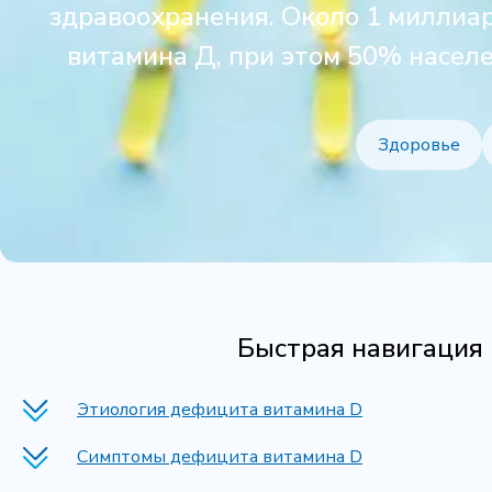
здравоохранения. Около 1 миллиа
витамина Д, при этом 50% насел
Здоровье
Быстрая навигация 
Этиология дефицита витамина D
Симптомы дефицита витамина D