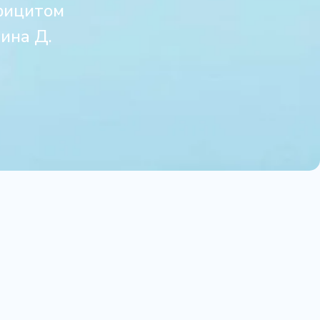
ефицитом
ина Д.