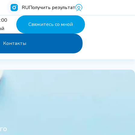
RU
Получить результат
:00
Свяжитесь со мной
ой
Контакты
го