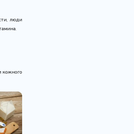
сти, люди
тамина.
и кожного