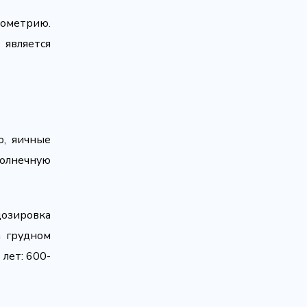
тометрию.
 является
о, яичные
солнечную
озировка
а грудном
 лет: 600-