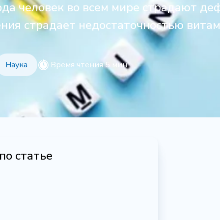
рда человек во всем мире страдают д
ения страдает недостаточностью витам
Наука
Время чтения 5 мин
по статье