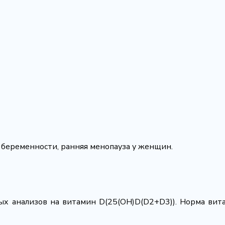
 беременности, ранняя менопауза у женщин.
х анализов на витамин D(25(OH)D(D2+D3)). Норма вит