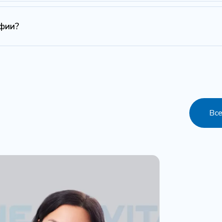
фии?
Все