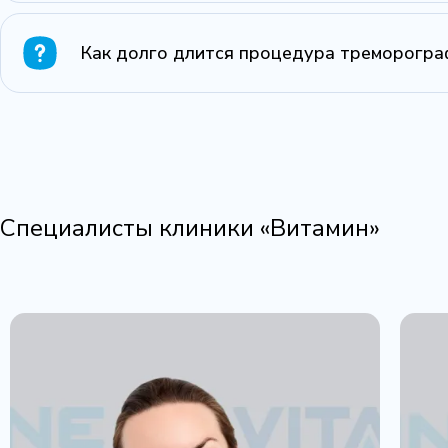
Как долго длится процедура треморогра
Специалисты клиники «Витамин»