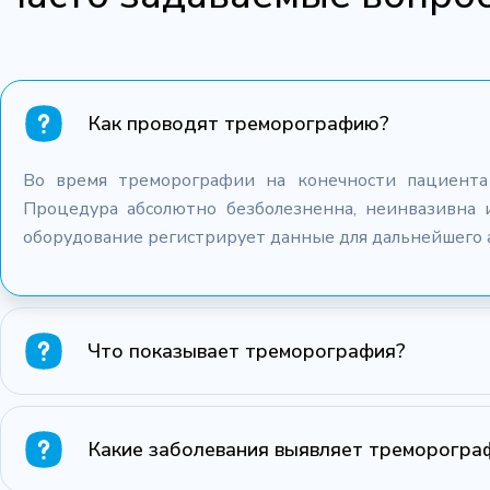
Как проводят треморографию?
Во время треморографии на конечности пациента 
Процедура абсолютно безболезненна, неинвазивна 
оборудование регистрирует данные для дальнейшего 
Что показывает треморография?
Какие заболевания выявляет треморогра