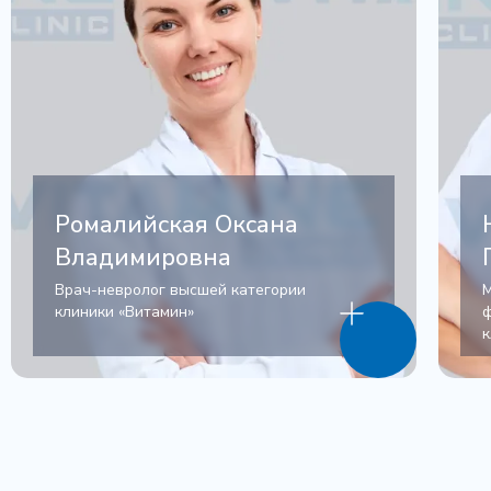
Ромалийская Оксана
Владимировна
Врач-невролог высшей категории
М
клиники «Витамин»
ф
к