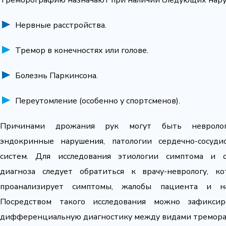
Треморографию назначают при наличии следующих нар
Нервные расстройства.
Тремор в конечностях или голове.
Болезнь Паркинсона.
Переутомление (особенно у спортсменов).
Причинами дрожания рук могут быть неврологи
эндокринные нарушения, патологии сердечно-сосуд
систем. Для исследования этиологии симптома и о
диагноза следует обратиться к врачу-неврологу, к
проанализирует симптомы, жалобы пациента и на
Посредством такого исследования можно зафиксир
дифференциальную диагностику между видами тремора 