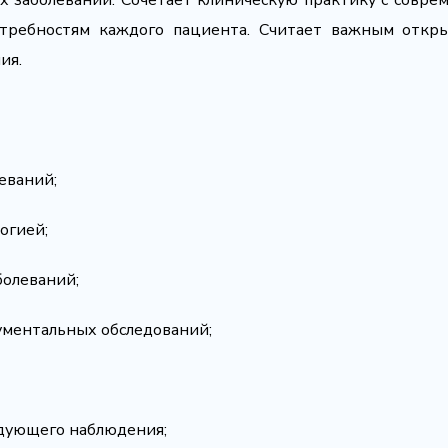
х заболеваний. Сочетает клиническую практику с совр
требностям каждого пациента. Считает важным откры
ия.
еваний;
огией;
болеваний;
ументальных обследований;
едующего наблюдения;