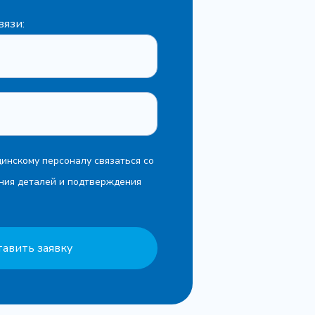
вязи:
40 грн
10 грн
Записаться
Записаться
50 грн
Записаться
инскому персоналу связаться со
60 грн
Записаться
ния деталей и подтверждения
тавить заявку