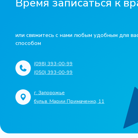
Время записаться к вр
Комплекс «Кардио+» (консультация врача-ка
Повторная консультация врача-ревматолога
сердца)
или свяжитесь с нами любым удобным для ва
Кардио Check-Up (консультация врача-карди
способом
сердца + лабораторные исследования)
(098) 393-00-99
(050) 393-00-99
Кардио Check-Up LAB+ (консультация врача-
сердца + расширенные лабораторные исслед
г. Запорожье
бульв. Марии Примаченко, 11