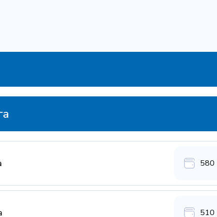
га
а
580 
а
510 