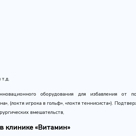
т.д.
инновационного оборудования для избавления от п
а», (локтя игрока в гольф», «локтя теннисиста»). Подтв
рургических вмешательств,
в клинике «Витамин»