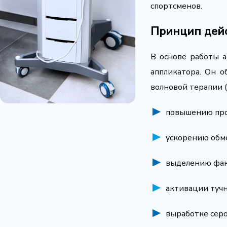
спортсменов.
Принцип дей
В основе работы 
аппликатора. Он о
волновой терапии 
повышению про
ускорению обм
выделению фак
активации туч
выработке сер