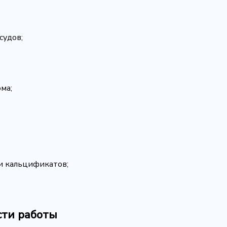
судов;
ма;
и кальцификатов;
сти работы