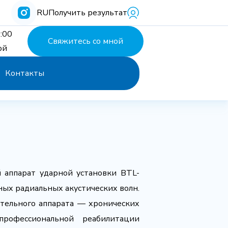
RU
Получить результат
:00
Свяжитесь со мной
ой
Контакты
 аппарат ударной установки BTL-
ых радиальных акустических волн.
ательного аппарата — хронических
рофессиональной реабилитации