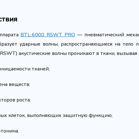
ствия
аппарата
BTL-6000 RSWT PRO
— пневматический механ
бразует ударные волны, распространяющиеся на тело 
(RSWT) акустические волны проникают в ткани, вызывая
ницаемости тканей;
ена веществ;
торов роста;
ных клеток, выполняющих защитную функцию;
отонина.