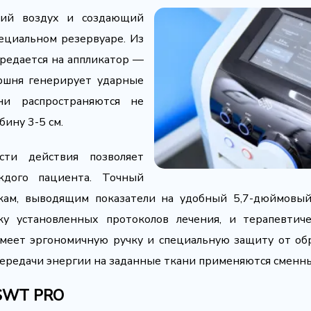
щий воздух и создающий
пециальном резервуаре. Из
ередается на аппликатор —
оршня генерирует ударные
и распространяются не
бину 3-5 см.
сти действия позволяет
ждого пациента. Точный
икам, выводящим показатели на удобный 5,7-дюймовы
 установленных протоколов лечения, и терапевтич
еет эргономичную ручку и специальную защиту от обра
 передачи энергии на заданные ткани применяются смен
RSWT PRO